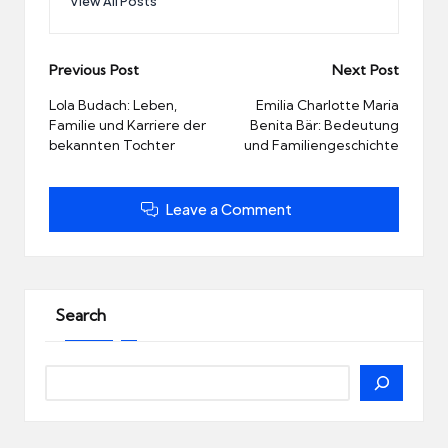
View All Posts
Post
Previous Post
Next Post
navigation
Lola Budach: Leben,
Emilia Charlotte Maria
Familie und Karriere der
Benita Bär: Bedeutung
bekannten Tochter
und Familiengeschichte
Leave a Comment
Search
Search