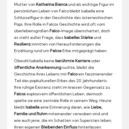
Mutter von
Katharina Bianca
und als wichtige Figur im
persönlichen Leben von Falco bleibt Isabella eine
Schlüsselfigur in der Geschichte des österreichischen
Pops. Ihre Rolle in Falcos Geschichte wird oft vom
überlebensgroßen
Falco
-Image überschattet, doch
es steht außer Frage, dass
Isabellas Stärke
und
Resilienz
inmitten von Herausforderungen die
Erzählung rund um
Falcos
Erbe mitgeprägt haben.
Obwohl Isabella keine
berühmte Karriere
oder
öffentliche Anerkennung
suchte, bleibt die
Geschichte ihres Lebens mit
Falco
ein faszinierender
Teil des popkulturellen Erbes des 20. Jahrhunderts.
Ihre ruhige Existenz steht im krassen Gegensatz zu
Falcos
explosivem öffentlichen Leben, dennoch
spielte sie eine zentrale Rolle in seinem Weg. Heute
bleibt
Isabella
eine Erinnerung daran, wie
Liebe,
Familie und Ruhm
miteinander verwoben sind und
wie auch jene, die im Schatten von Superstars leben,
ihren eigenen
Bleibenden Einfluss
hinterlassen.