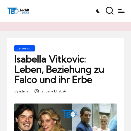
T
Skip
e
to
c
content
h
B
Ti
Posted
Lebensstil
in
m
Isabella Vitkovic:
e
Leben, Beziehung zu
s.
Falco und ihr Erbe
d
e
By
admin
January 13, 2026
Posted
by