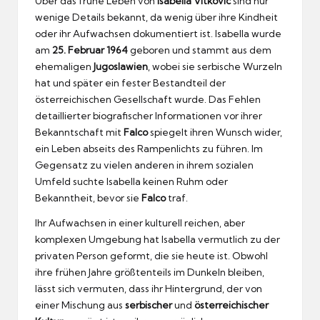
Über das frühe Leben von
Isabella Vitkovic
sind nur
wenige Details bekannt, da wenig über ihre Kindheit
oder ihr Aufwachsen dokumentiert ist. Isabella wurde
am
25. Februar 1964
geboren und stammt aus dem
ehemaligen
Jugoslawien
, wobei sie serbische Wurzeln
hat und später ein fester Bestandteil der
österreichischen Gesellschaft wurde. Das Fehlen
detaillierter biografischer Informationen vor ihrer
Bekanntschaft mit
Falco
spiegelt ihren Wunsch wider,
ein Leben abseits des Rampenlichts zu führen. Im
Gegensatz zu vielen anderen in ihrem sozialen
Umfeld suchte Isabella keinen Ruhm oder
Bekanntheit, bevor sie
Falco
traf.
Ihr Aufwachsen in einer kulturell reichen, aber
komplexen Umgebung hat Isabella vermutlich zu der
privaten Person geformt, die sie heute ist. Obwohl
ihre frühen Jahre größtenteils im Dunkeln bleiben,
lässt sich vermuten, dass ihr Hintergrund, der von
einer Mischung aus
serbischer
und
österreichischer