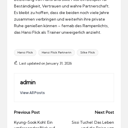
Beständigkeit, Vertrauen und wahre Partnerschaft.
Es bleibt zu hoffen, dass die beiden noch viele Jahre
zusammen verbringen und weiterhin ihre private
Ruhe genießen können – fernab des Rampenlichts,
das Hansi Flick als Trainer unweigerlich anzieht.
Tags:
Hansi Flick
Hansi Flick Partnerin
Silke Flick
Last updated on January 31, 2026
admin
View All Posts
Post
Previous Post
Next Post
navigation
Kyung-Sook Kohl: Ein
Sissi Tuchel: Das Leben
umfassender Blick auf
und die Reise von