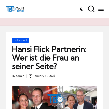
T
Skip
e
to
c
content
h
B
Ti
Posted
Lebensstil
in
m
Hansi Flick Partnerin:
e
Wer ist die Frau an
s.
seiner Seite?
d
e
By
admin
January 31, 2026
Posted
by