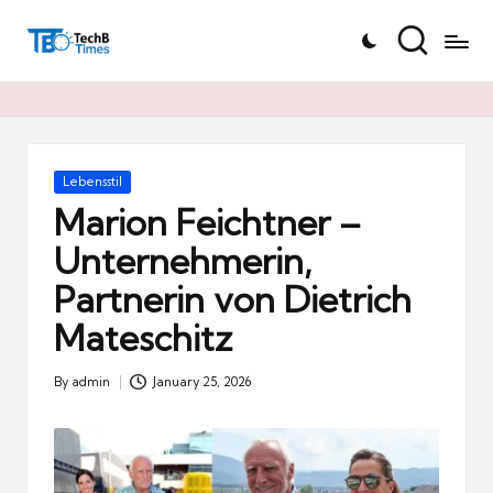
T
Skip
e
to
c
content
h
B
Ti
Posted
Lebensstil
in
m
Marion Feichtner –
e
Unternehmerin,
s.
Partnerin von Dietrich
d
e
Mateschitz
By
admin
January 25, 2026
Posted
by