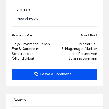
admin
View All Posts
Post
Previous Post
Next Post
navigation
Lidija Grossmann: Leben,
Nicolai Ziel:
Ehe & Karriere im
Schlagzeuger, Musiker
Schatten der
und Partner von
Öffentlichkeit
Susanne Bormann
Leave a Comment
Search