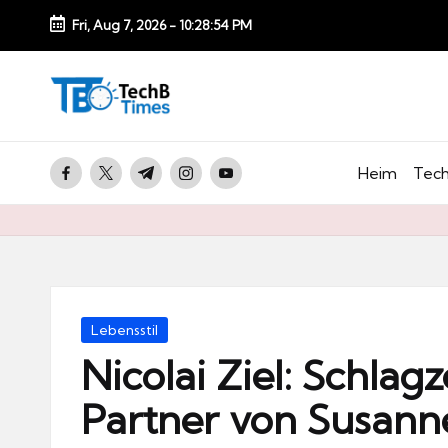
Fri, Aug 7, 2026
-
10:28:55 PM
Skip
to
T
content
e
c
facebook.com
twitter.com
t.me
instagram.com
youtube.com
Heim
Tech
h
B
Ti
m
e
Posted
Lebensstil
s.
in
Nicolai Ziel: Schlag
d
Partner von Susan
e