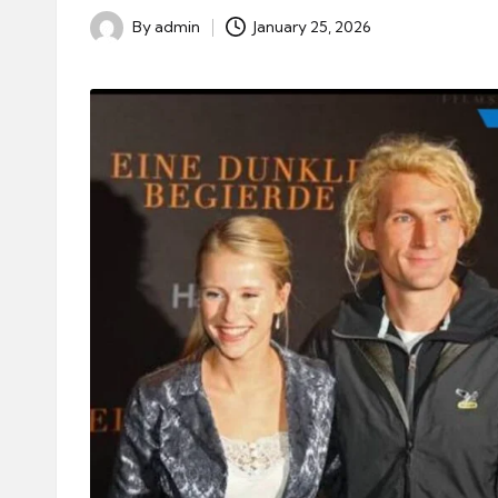
By
admin
January 25, 2026
Posted
by