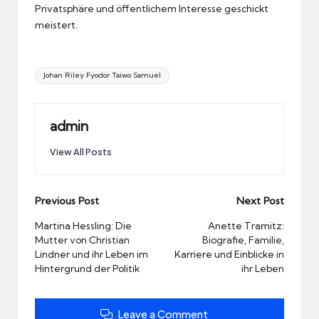
Privatsphäre und öffentlichem Interesse geschickt
meistert.
Tags:
Johan Riley Fyodor Taiwo Samuel
admin
View All Posts
Post
Previous Post
Next Post
navigation
Martina Hessling: Die
Anette Tramitz:
Mutter von Christian
Biografie, Familie,
Lindner und ihr Leben im
Karriere und Einblicke in
Hintergrund der Politik
ihr Leben
Leave a Comment