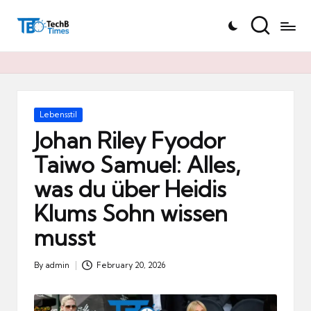
T
Skip
e
to
c
content
h
B
Ti
Posted
Lebensstil
in
m
Johan Riley Fyodor
e
Taiwo Samuel: Alles,
s.
was du über Heidis
d
e
Klums Sohn wissen
musst
By
admin
February 20, 2026
Posted
by