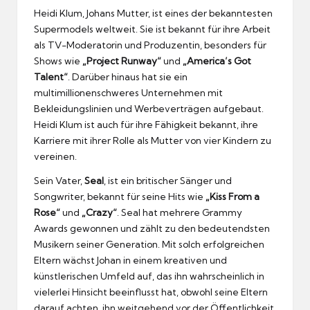
Heidi Klum, Johans Mutter, ist eines der bekanntesten
Supermodels weltweit. Sie ist bekannt für ihre Arbeit
als TV-Moderatorin und Produzentin, besonders für
Shows wie
„Project Runway“
und
„America’s Got
Talent“
. Darüber hinaus hat sie ein
multimillionenschweres Unternehmen mit
Bekleidungslinien und Werbeverträgen aufgebaut.
Heidi Klum ist auch für ihre Fähigkeit bekannt, ihre
Karriere mit ihrer Rolle als Mutter von vier Kindern zu
vereinen.
Sein Vater,
Seal
, ist ein britischer Sänger und
Songwriter, bekannt für seine Hits wie
„Kiss From a
Rose“
und
„Crazy“
. Seal hat mehrere Grammy
Awards gewonnen und zählt zu den bedeutendsten
Musikern seiner Generation. Mit solch erfolgreichen
Eltern wächst Johan in einem kreativen und
künstlerischen Umfeld auf, das ihn wahrscheinlich in
vielerlei Hinsicht beeinflusst hat, obwohl seine Eltern
darauf achten, ihn weitgehend vor der Öffentlichkeit