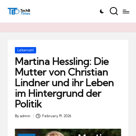
T
Skip
e
to
c
content
h
B
Ti
Posted
Lebensstil
in
m
Martina Hessling: Die
e
Mutter von Christian
s.
Lindner und ihr Leben
d
e
im Hintergrund der
Politik
By
admin
February 19, 2026
Posted
by