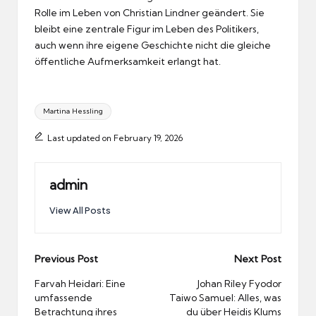
Rolle im Leben von Christian Lindner geändert. Sie
bleibt eine zentrale Figur im Leben des Politikers,
auch wenn ihre eigene Geschichte nicht die gleiche
öffentliche Aufmerksamkeit erlangt hat.
Tags:
Martina Hessling
Last updated on February 19, 2026
admin
View All Posts
Post
Previous Post
Next Post
navigation
Farvah Heidari: Eine
Johan Riley Fyodor
umfassende
Taiwo Samuel: Alles, was
Betrachtung ihres
du über Heidis Klums