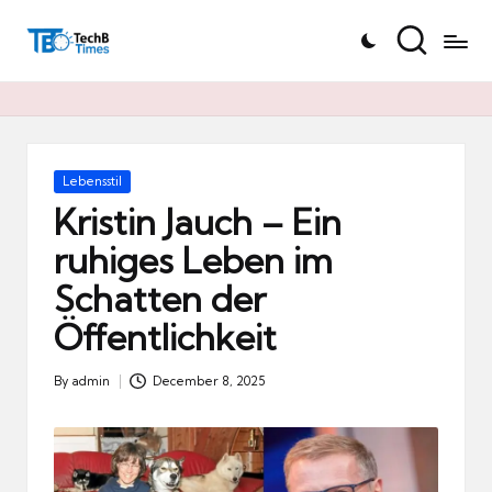
T
Skip
e
to
c
content
h
B
Ti
Posted
Lebensstil
in
m
Kristin Jauch – Ein
e
ruhiges Leben im
s.
Schatten der
d
e
Öffentlichkeit
By
admin
December 8, 2025
Posted
by