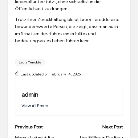
liebevoll unterstützt, ohne sich selbst in die
Öffentlichkeit zu drängen.
Trotz ihrer Zurückhaltung bleibt Laura Terodde eine
bewundernswerte Person, die zeigt, dass man auch
im Schatten des Ruhms ein erfülltes und
bedeutungsvolles Leben führen kann.
Tags:
Laura Terodde
Last updated on February 14, 2026
admin
View All Posts
Post
Previous Post
Next Post
Marcus Luitpold: Ein
Lisa Füllkrug: Die Frau