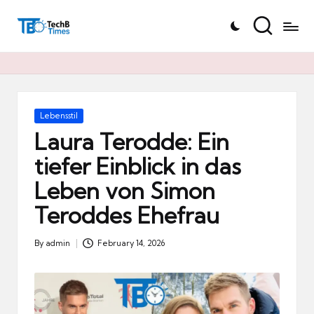
T
Skip
e
to
c
content
h
B
Ti
Posted
Lebensstil
in
m
Laura Terodde: Ein
e
tiefer Einblick in das
s.
Leben von Simon
d
e
Teroddes Ehefrau
By
admin
February 14, 2026
Posted
by