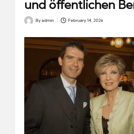
und öffentlichen Be
By
admin
February 14, 2026
Posted
by