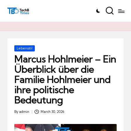
T
Skip
e
to
c
content
h
B
Ti
Posted
Lebensstil
in
m
Marcus Hohlmeier – Ein
e
Überblick über die
s.
Familie Hohlmeier und
d
e
ihre politische
Bedeutung
By
admin
March 30, 2026
Posted
by