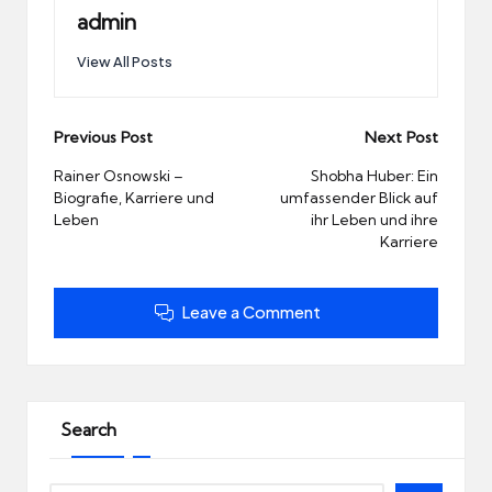
admin
View All Posts
Post
Previous Post
Next Post
navigation
Rainer Osnowski –
Shobha Huber: Ein
Biografie, Karriere und
umfassender Blick auf
Leben
ihr Leben und ihre
Karriere
Leave a Comment
Search
Search