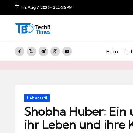
Fri, Aug 7, 2026
-
3:55:27 PM
Skip
to
T
content
e
c
facebook.com
twitter.com
t.me
instagram.com
youtube.com
Heim
Tech
h
B
Ti
m
e
Posted
Lebensstil
s.
in
Shobha Huber: Ein 
d
ihr Leben und ihre 
e