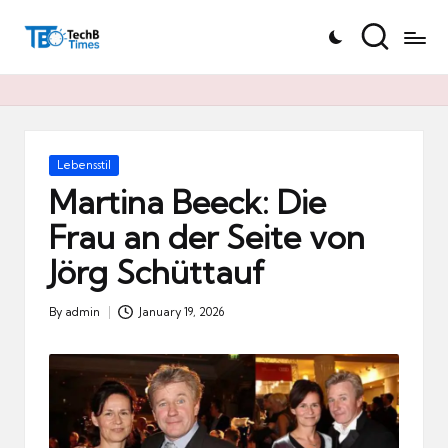
T
Skip
e
to
c
content
h
B
Ti
Posted
Lebensstil
in
m
Martina Beeck: Die
e
Frau an der Seite von
s.
Jörg Schüttauf
d
e
By
admin
January 19, 2026
Posted
by