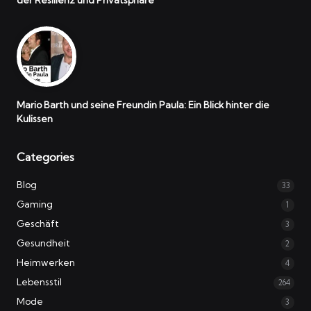
der Resilienz und Privatsphäre
Mario Barth und seine Freundin Paula: Ein Blick hinter die
Kulissen
Categories
Blog
33
Gaming
1
Geschäft
3
Gesundheit
2
Heimwerken
4
Lebensstil
264
Mode
3