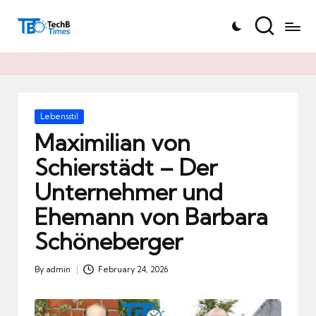
T
Skip
e
to
c
content
h
B
Ti
Posted
Lebensstil
in
m
Maximilian von
e
Schierstädt – Der
s.
Unternehmer und
d
e
Ehemann von Barbara
Schöneberger
By
admin
February 24, 2026
Posted
by