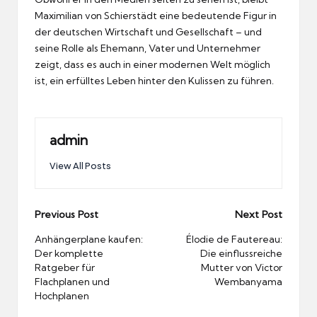
Maximilian von Schierstädt eine bedeutende Figur in
der deutschen Wirtschaft und Gesellschaft – und
seine Rolle als Ehemann, Vater und Unternehmer
zeigt, dass es auch in einer modernen Welt möglich
ist, ein erfülltes Leben hinter den Kulissen zu führen.
admin
View All Posts
Post
Previous Post
Next Post
navigation
Anhängerplane kaufen:
Élodie de Fautereau:
Der komplette
Die einflussreiche
Ratgeber für
Mutter von Victor
Flachplanen und
Wembanyama
Hochplanen