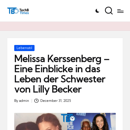
T
Skip
e
to
c
content
h
B
Ti
Posted
Lebensstil
in
m
Melissa Kerssenberg –
e
Eine Einblicke in das
s.
Leben der Schwester
d
e
von Lilly Becker
By
admin
December 31, 2025
Posted
by