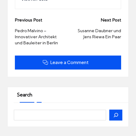
Post
Previous Post
Next Post
navigation
Pedro Malvino –
Susanne Daubner und
Innovativer Architekt
Jens Riewa Ein Paar
und Bauleiter in Berlin
Leave a Comment
Search
Search