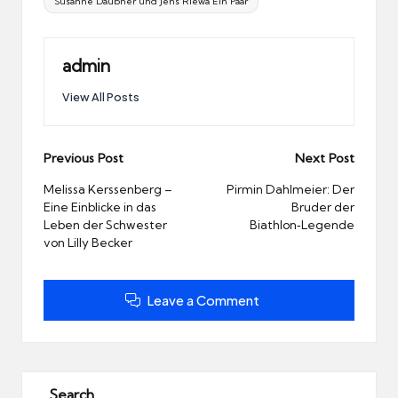
Susanne Daubner und Jens Riewa Ein Paar
admin
View All Posts
Post
Previous Post
Next Post
navigation
Melissa Kerssenberg –
Pirmin Dahlmeier: Der
Eine Einblicke in das
Bruder der
Leben der Schwester
Biathlon‑Legende
von Lilly Becker
Leave a Comment
Search