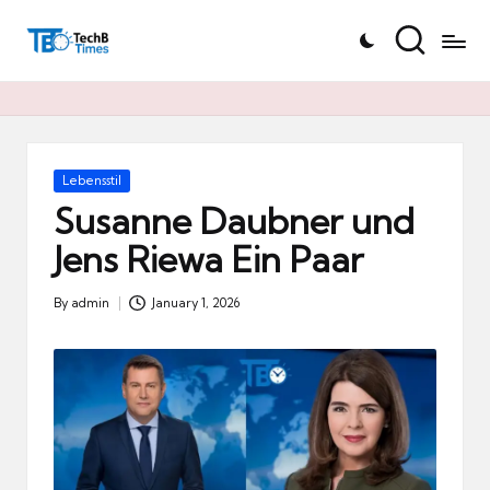
T
Skip
e
to
c
content
h
B
Ti
Posted
Lebensstil
in
m
Susanne Daubner und
e
Jens Riewa Ein Paar
s.
d
By
admin
January 1, 2026
Posted
e
by