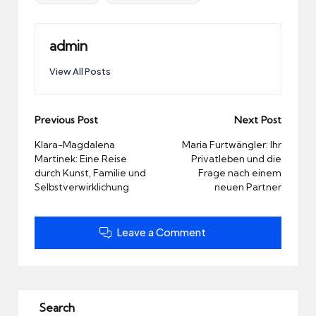
admin
View All Posts
Post
Previous Post
Next Post
navigation
Klara-Magdalena
Maria Furtwängler: Ihr
Martinek: Eine Reise
Privatleben und die
durch Kunst, Familie und
Frage nach einem
Selbstverwirklichung
neuen Partner
Leave a Comment
Search