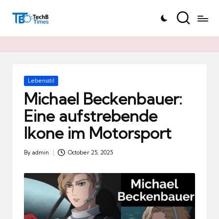
T
Skip
e
to
c
content
h
B
Ti
Posted
Lebensstil
in
m
Michael Beckenbauer:
e
Eine aufstrebende
s.
Ikone im Motorsport
d
e
By
admin
October 25, 2025
Posted
by