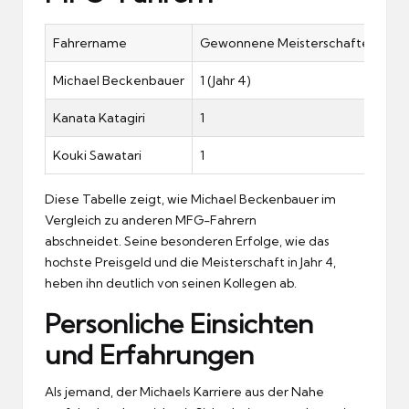
Fahrername
Gewonnene Meisterschaften
Be
Michael Beckenbauer
1 (Jahr 4)
Ho
Kanata Katagiri
1
Be
Kouki Sawatari
1
Vi
Diese Tabelle zeigt, wie Michael Beckenbauer im
Vergleich zu anderen MFG-Fahrern
abschneidet.
Seine besonderen Erfolge, wie das
hochste Preisgeld und die Meisterschaft in Jahr 4,
heben ihn deutlich von seinen Kollegen ab.
Personliche Einsichten
und Erfahrungen
Als jemand, der Michaels Karriere aus der Nahe