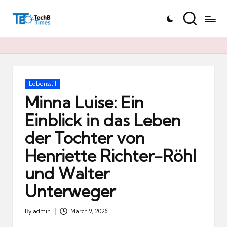
T
Skip
e
to
c
content
h
B
Ti
Posted
Lebensstil
in
m
Minna Luise: Ein
e
Einblick in das Leben
s.
der Tochter von
d
e
Henriette Richter-Röhl
und Walter
Unterweger
By
admin
March 9, 2026
Posted
by