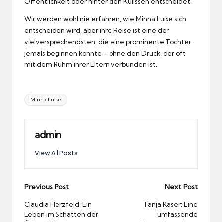
Öffentlichkeit oder hinter den Kulissen entscheidet.
Wir werden wohl nie erfahren, wie Minna Luise sich
entscheiden wird, aber ihre Reise ist eine der
vielversprechendsten, die eine prominente Tochter
jemals beginnen könnte – ohne den Druck, der oft
mit dem Ruhm ihrer Eltern verbunden ist.
Tags:
Minna Luise
admin
View All Posts
Post
Previous Post
Next Post
navigation
Claudia Herzfeld: Ein
Tanja Käser: Eine
Leben im Schatten der
umfassende