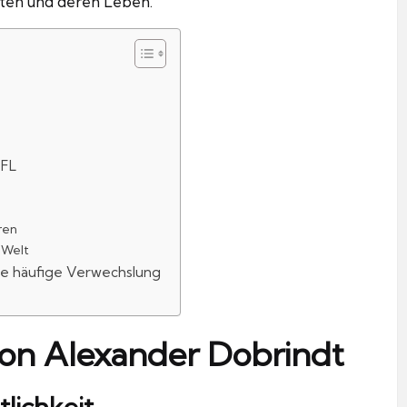
eiten und deren Leben.
PFL
ren
 Welt
ie häufige Verwechslung
von Alexander Dobrindt
lichkeit