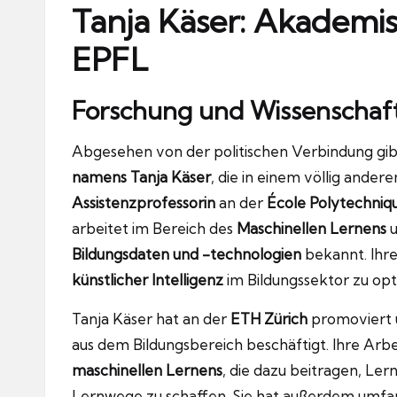
Tanja Käser: Akademis
EPFL
Forschung und Wissenschaf
Abgesehen von der politischen Verbindung gib
namens Tanja Käser
, die in einem völlig andere
Assistenzprofessorin
an der
École Polytechniq
arbeitet im Bereich des
Maschinellen Lernens
u
Bildungsdaten und -technologien
bekannt. Ihre
künstlicher Intelligenz
im Bildungssektor zu opt
Tanja Käser hat an der
ETH Zürich
promoviert u
aus dem Bildungsbereich beschäftigt. Ihre Arb
maschinellen Lernens
, die dazu beitragen, Ler
Lernwege zu schaffen. Sie hat außerdem umfa