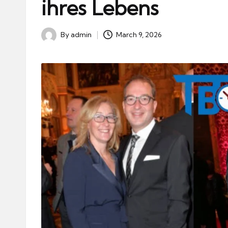
ihres Lebens
By
admin
March 9, 2026
Posted
by