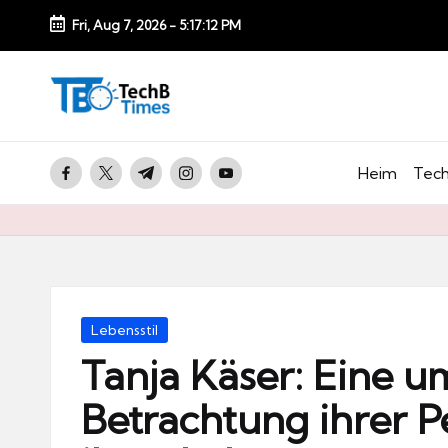
Fri, Aug 7, 2026
-
5:17:13 PM
Skip
to
T
content
e
c
facebook.com
twitter.com
t.me
instagram.com
youtube.com
Heim
Tech
h
B
Ti
m
e
Posted
Lebensstil
s.
in
Tanja Käser: Eine 
d
Betrachtung ihrer P
e