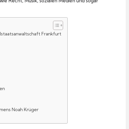
ie Recht, Musik, sozialen Medien und sogar
lstaatsanwaltschaft Frankfurt
hen
amens Noah Krüger