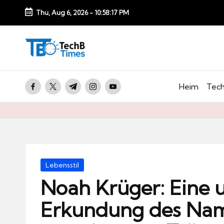
Thu, Aug 6, 2026
-
10:58:19 PM
Skip
to
T
content
e
c
facebook.com
twitter.com
t.me
instagram.com
youtube.com
Heim
Tech
h
B
Ti
m
e
Posted
Lebensstil
s.
in
Noah Krüger: Eine
d
Erkundung des Nam
e