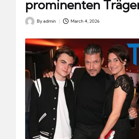
prominenten Träge
By
admin
March 4, 2026
Posted
by