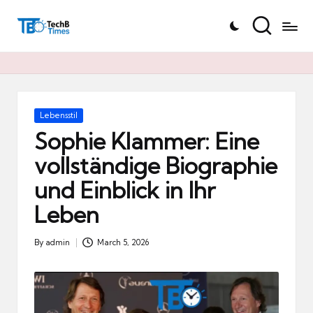
T
Skip
e
to
c
content
h
B
Ti
Posted
Lebensstil
in
m
Sophie Klammer: Eine
e
vollständige Biographie
s.
und Einblick in Ihr
d
e
Leben
By
admin
March 5, 2026
Posted
by