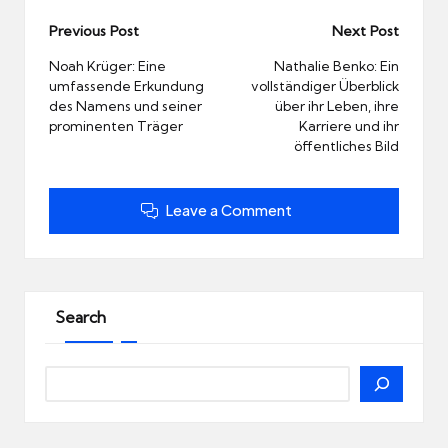
Post
Previous Post
Next Post
navigation
Noah Krüger: Eine
Nathalie Benko: Ein
umfassende Erkundung
vollständiger Überblick
des Namens und seiner
über ihr Leben, ihre
prominenten Träger
Karriere und ihr
öffentliches Bild
Leave a Comment
Search
Search