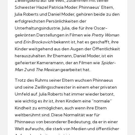
Zwillingskind auf die Welt, zusammen mit seiner
Schwester Hazel Patricia Moder. Phinnaeus’ Eltern,
Julia Roberts und Daniel Moder, gehören beide zu den
erfolgreichsten Persönlichkeiten der
Unterhaltungsindustrie. Julia, die für ihre Oscar-
gekrönten Darstellungen in Filmen wie
Pretty Woman
und
Erin Brockovich
bekannt ist, hat es geschafft, ihre
Kinder weitgehend aus den Augen der Öffentlichkeit
herauszuhalten. Ihr Ehemann, Daniel Moder, ist ein
gefeierter Kameramann, der an Filmen wie
Spider-
Man 2
und
The Mexican
gearbeitet hat.
Trotz des Ruhms seiner Eltern wuchsen Phinnaeus
und seine Zwillingsschwester in einem eher privaten
Umfeld auf. Julia Roberts hat immer wieder betont,
wie wichtig es ihr ist, ihren Kindern eine “normale”
Kindheit zu ermöglichen, auch wenn ihre Eltern
weltberühmt sind. Diese Normalität war für
Phinnaeus von besonderer Bedeutung, da er in einer
Welt aufwuchs, die stark von Medien und öffentlicher