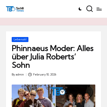
T
Skip
e
to
c
content
h
B
Ti
Posted
Lebensstil
in
m
Phinnaeus Moder: Alles
e
über Julia Roberts’
s.
Sohn
d
e
By
admin
February 10, 2026
Posted
by