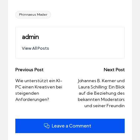
Tags:
Phinnaeus Moder
admin
View All Posts
Post
Previous Post
Next Post
navigation
Wie unterstützt ein KI-
Johannes B. Kerner und
PC einen Kreativen bei
Laura Schilling: Ein Blick
steigenden
auf die Beziehung des
Anforderungen?
bekannten Moderators
und seiner Freundin
Leave a Comment