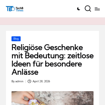
T
Skip
e
to
c
content
h
B
Ti
Posted
Blog
in
m
Religiöse Geschenke
e
mit Bedeutung: zeitlose
s.
Ideen für besondere
d
e
Anlässe
By
admin
April 28, 2026
Posted
by