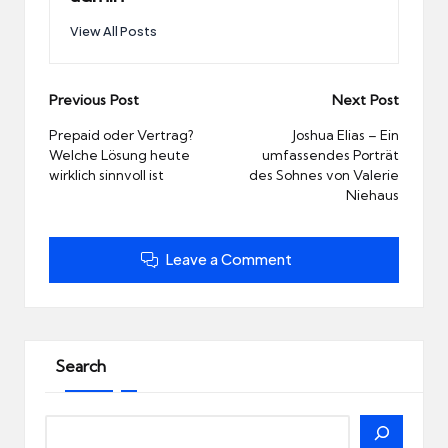
View All Posts
Post
Previous Post
Next Post
navigation
Prepaid oder Vertrag?
Joshua Elias – Ein
Welche Lösung heute
umfassendes Porträt
wirklich sinnvoll ist
des Sohnes von Valerie
Niehaus
Leave a Comment
Search
Search