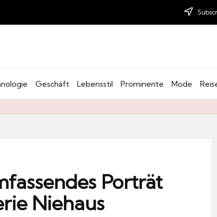
Subscr
nologie
Geschäft
Lebensstil
Prominente
Mode
Reis
umfassendes Porträt
erie Niehaus