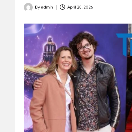
By
admin
April 28, 2026
Posted
by