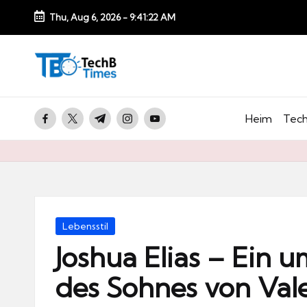
Thu, Aug 6, 2026
-
9:41:23 AM
Skip
to
T
content
e
c
facebook.com
twitter.com
t.me
instagram.com
youtube.com
Heim
Tech
h
B
Ti
m
e
Posted
Lebensstil
s.
in
Joshua Elias – Ein 
d
des Sohnes von Val
e