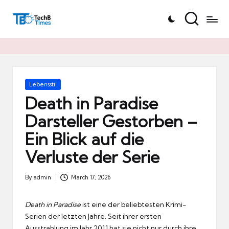
T
Skip
e
to
c
content
h
B
Ti
Posted
Lebensstil
in
m
Death in Paradise
e
Darsteller Gestorben –
s.
Ein Blick auf die
d
e
Verluste der Serie
By
admin
March 17, 2026
Posted
by
Death in Paradise
ist eine der beliebtesten Krimi-
Serien der letzten Jahre. Seit ihrer ersten
Ausstrahlung im Jahr 2011 hat sie nicht nur durch ihre