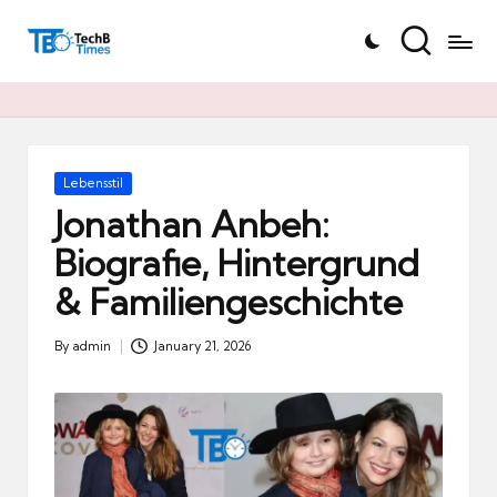
T
Skip
e
to
c
content
h
B
Ti
Posted
Lebensstil
in
m
Jonathan Anbeh:
e
Biografie, Hintergrund
s.
& Familiengeschichte
d
e
By
admin
January 21, 2026
Posted
by