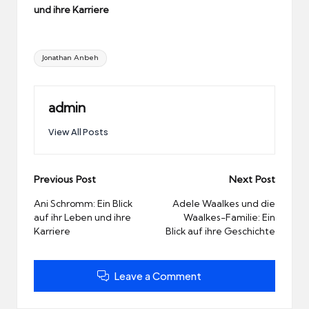
und ihre Karriere
Tags:
Jonathan Anbeh
admin
View All Posts
Post
Previous Post
Next Post
navigation
Ani Schromm: Ein Blick
Adele Waalkes und die
auf ihr Leben und ihre
Waalkes-Familie: Ein
Karriere
Blick auf ihre Geschichte
Leave a Comment