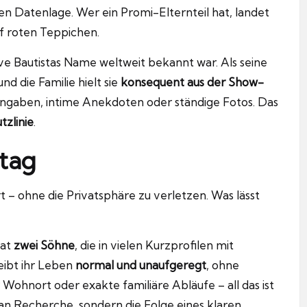
en Datenlage. Wer ein Promi-Elternteil hat, landet
f roten Teppichen.
Dave Bautistas Name weltweit bekannt war. Als seine
nd die Familie hielt sie
konsequent aus der Show-
langaben, intime Anekdoten oder ständige Fotos. Das
tzlinie
.
ltag
t – ohne die Privatsphäre zu verletzen. Was lässt
hat
zwei Söhne
, die in vielen Kurzprofilen mit
ibt ihr Leben
normal und unaufgeregt
, ohne
Wohnort oder exakte familiäre Abläufe – all das ist
l an Recherche, sondern die Folge eines klaren