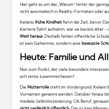
Hier geht es um das „Warum“ hinter der gering
nicht automatisch in Reality-Formaten oder au
Keilanis
frühe Kindheit
fiel in die Zeit, bevor 
Karriere Fahrt aufnahm, war sie bereits älter – u
Welt heraus
. Deshalb fehlen öffentliche Schu
ist kein Geheimnis, sondern eine
bewusste Schu
Heute: Familie und Al
Nun zum Punkt, der viele besonders interessier
sich seriös zusammenfassen?
Die
Mutterrolle
steht im Vordergrund: Keilani 
Vornamen genannt werden. Darüber hinaus ble
mediale Selbstinszenierung. Ob Beruf, genauer 
nicht verlässlich öffentlich
. Das ist kein Mange