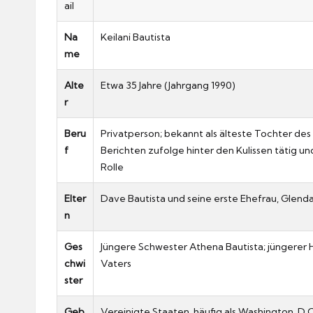
ail
Na
Keilani Bautista
me
Alte
Etwa 35 Jahre (Jahrgang 1990)
r
Beru
Privatperson; bekannt als älteste Tochter d
f
Berichten zufolge hinter den Kulissen tätig u
Rolle
Elter
Dave Bautista und seine erste Ehefrau, Glenda
n
Ges
Jüngere Schwester Athena Bautista; jüngerer H
chwi
Vaters
ster
Geb
Vereinigte Staaten, häufig als Washington, D