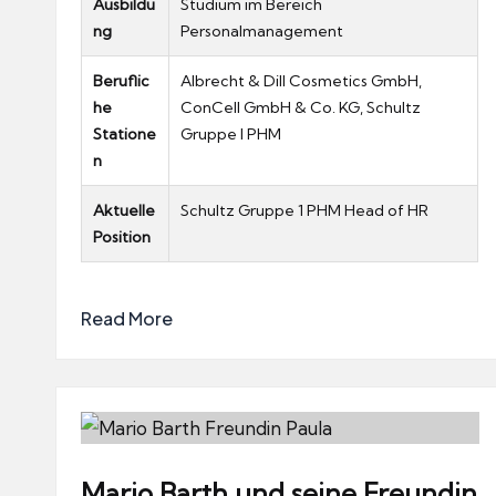
Ausbildu
Studium im Bereich
ng
Personalmanagement
Beruflic
Albrecht & Dill Cosmetics GmbH,
he
ConCell GmbH & Co. KG, Schultz
Statione
Gruppe I PHM
n
Aktuelle
Schultz Gruppe 1 PHM Head of HR
Position
Read More
Mario Barth und seine Freundin