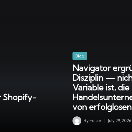
Posted
Blog
in
Navigator ergr
Disziplin — ni
Variable ist, di
r Shopify-
Handelsuntern
von erfolglosen
By
Editor
July 29, 2026
Posted
by