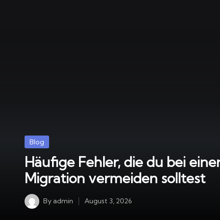
Posted
Blog
in
Häufige Fehler, die du bei eine
Migration vermeiden solltest
By
admin
August 3, 2026
Posted
by