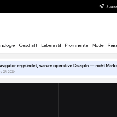
Subscr
nologie
Geschäft
Lebensstil
Prominente
Mode
Reis
gründet, warum operative Disziplin — nicht Market-Timing —